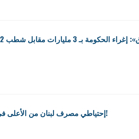
ليارات مقابل شطب 72 مليار دولار من الودائع
إحتياطي مصرف لبنان من الأعلى في العالم والدولة مفلسة!