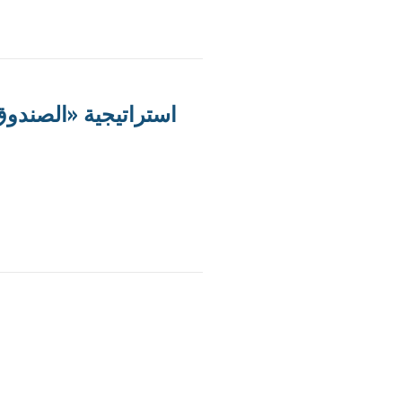
استراتيجية «الصندوق»: إغراء الحكومة بـ 3 م