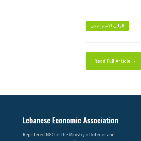
الملف الاستراتيجي
Read Full Article →
Lebanese Economic Association
Registered NGO at the Ministry of Interior and