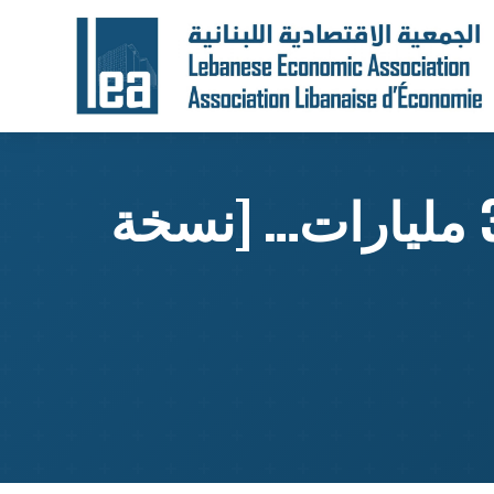
استراتيجية «الصندوق»: إغراء الحكومة بـ 3 مليارات… [نسخة